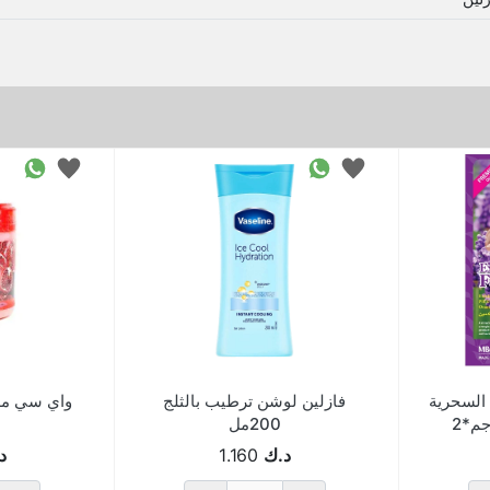
 السحرية
فازلين لوشن ترطيب بالثلج
واي سي ملح
200مل
د.ك
1.160
د