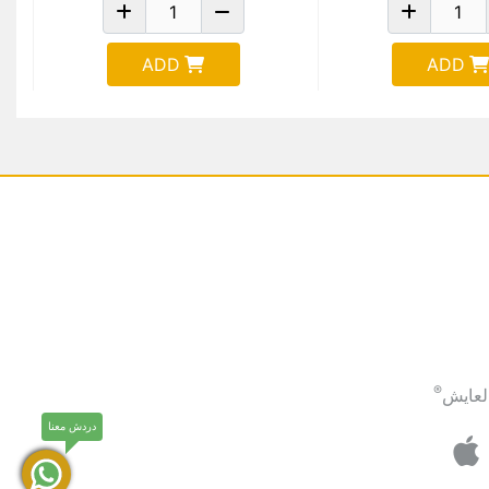
ADD
ADD
®
لعايش
دردش معنا