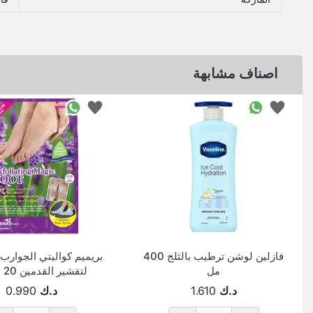
اصناف مشابهة
فازلين لوشن ترطيب بالثلج 400
بريميم كواليتي الجوارب
مل
لتقشير القدمين 20 جم*2
د.ك
1.610
د.ك
0.990