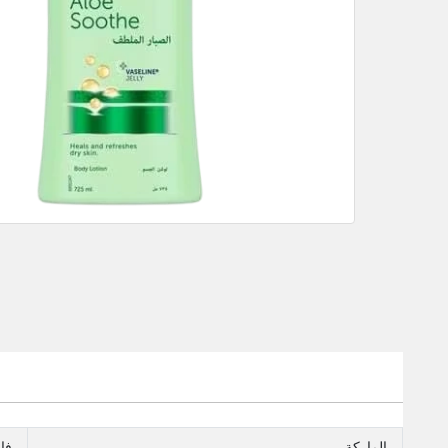
الماركة
فا