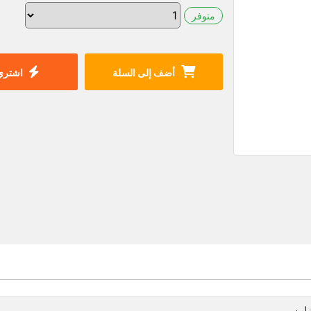
متوفر
أضف إلى السلة
اشتري 
زلين