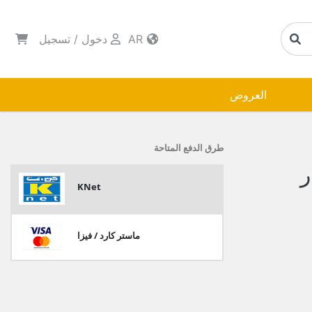
AR
دخول
/
تسجيل
العروض
طرق الدفع المتاحة
ر
KNet
ماستر كارد / فيزا