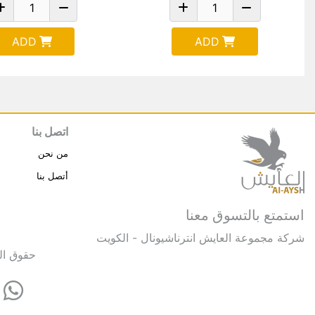
ADD
ADD
اتصل بنا
من نحن
أتصل بنا
استمتع بالتسوق معنا
شركة مجموعة العايش انترناشيونال - الكويت
حقوق النشر © 2025 مجموعة العايش 