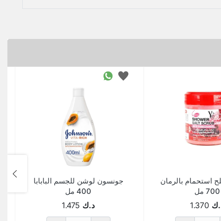
 استحمام بالرمان
جونسون لوشن للجسم البابابا
700 مل
400 مل
.ك
1.370
د.ك
1.475