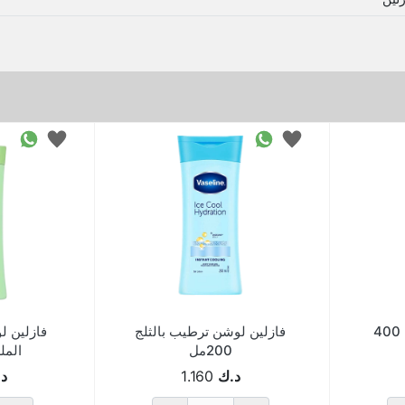
فازلين لوشن ترطيب بالثلج
فازلين ل
200مل
الملطف
د.ك
1.160
د