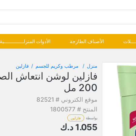
ــــلات
الأصناف الطازجة
الأدوات المنزلـــــــــــــية
منزل
مرطب وكريم للجسم
فازلين
فازلين لوشن انتعاش الصب
200 مل
موقع الكتروني # 82521
المنتج # 1800577
بواسطة
فازلين
1.055
د.ك