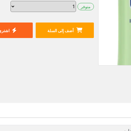
متوفر
أضف إلى السلة
اشتري 
زلين