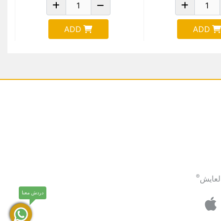
ADD
ADD
®
لعايش
دردش معنا