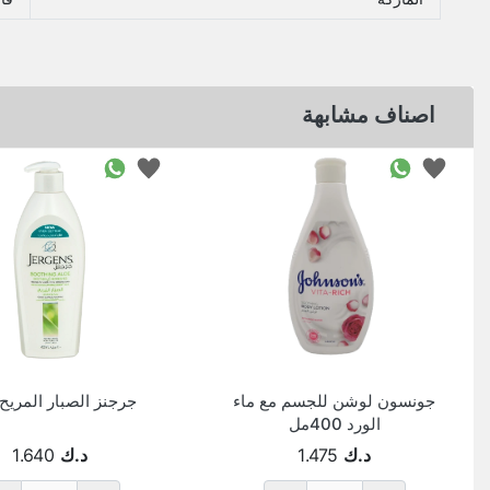
اصناف مشابهة
جونسون لوشن للجسم مع ماء
جرجنز الصبار المريح 400
الورد 400مل
د.ك
1.475
د.ك
1.640