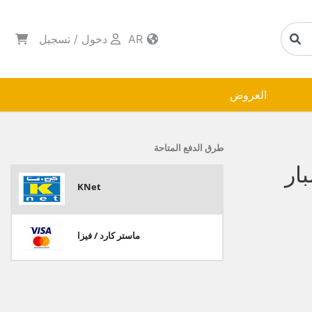
AR
دخول
/
تسجيل
العروض
طرق الدفع المتاحة
ار
KNet
ماستر كارد / فيزا