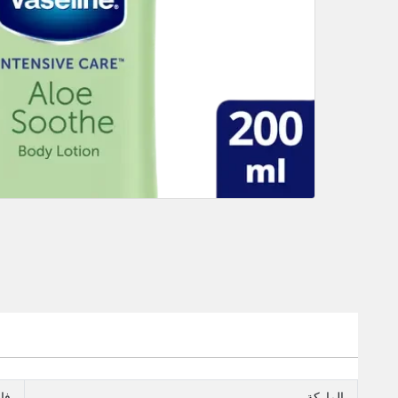
الماركة
فا