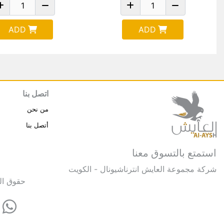
ADD
ADD
اتصل بنا
من نحن
أتصل بنا
استمتع بالتسوق معنا
شركة مجموعة العايش انترناشيونال - الكويت
حقوق النشر © 2025 مجموعة العايش 