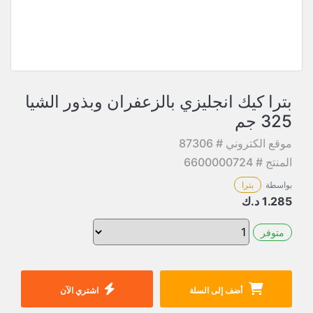
بترا كيك انجليزي بالزعفران وبذور الشيا
325 جم
موقع الكتروني # 87306
المنتج # 6600000724
بواسطة
بترا
1.285
د.ك
متوفر
أضف إلى السلة
اشتري الآن