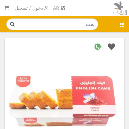
AR
دخول
/
تسجيل