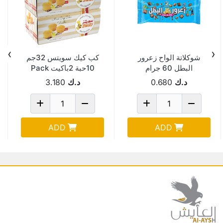
›
‹
شوكلاتة الواح زعرور
كب كيك سويتس 32جم
البطل 60 جرام
10حبة 2باكيت Pack
Of 4
د.ك
0.680
د.ك
3.180
ADD
ADD