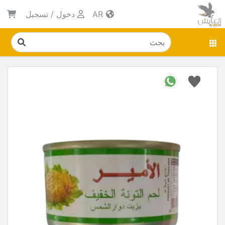
AR
دخول
/
تسجيل