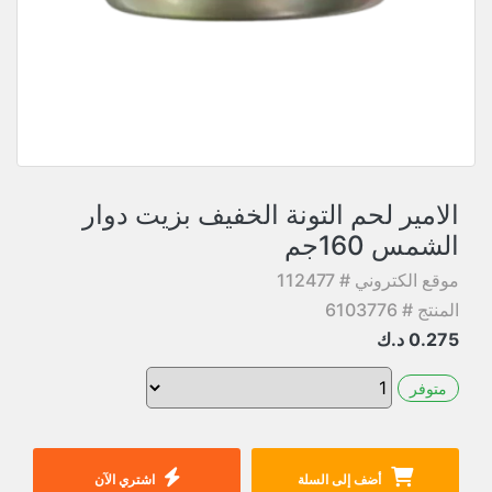
الامير لحم التونة الخفيف بزيت دوار
الشمس 160جم
موقع الكتروني # 112477
المنتج # 6103776
0.275
د.ك
متوفر
أضف إلى السلة
اشتري الآن