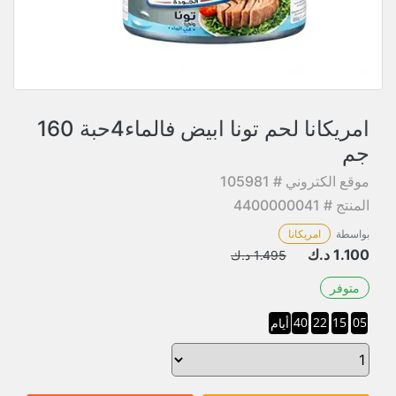
امريكانا لحم تونا ابيض فالماء4حبة 160
جم
موقع الكتروني # 105981
المنتج # 4400000041
بواسطة
امريكانا
1.100
د.ك
1.495
د.ك
متوفر
40
22
15
05
أيام