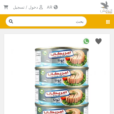
AR
دخول
/
تسجيل