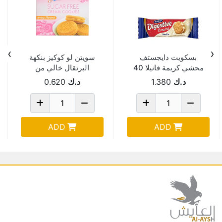
›
‹
بسكويت دايجستف
سويتن لو كوكيز بنكهة
محشي كريمة فانيلا 40
البرتقال خالي من
جم Pack Of 12
السكر 162 جم
د.ك
1.380
د.ك
0.620
ADD
ADD