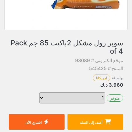
سوبر رول مشكل 2باكيت 85 جم Pack
of 4
موقع الكتروني # 93089
المنتج # 545425
بواسطة
امريكانا
3.960
د.ك
متوفر
أضف إلى السلة
اشتري الآن