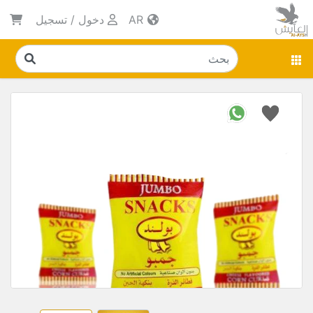
AR
دخول
/
تسجيل