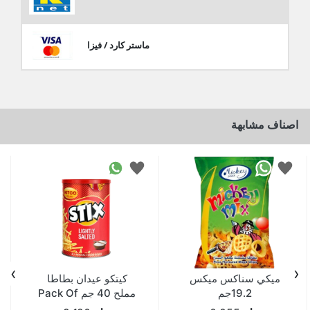
ماستر كارد / فيزا
اصناف مشابهة
›
‹
ميكي سناكس ميكس
كيتكو عيدان بطاطا
19.2جم
مملح 40 جم Pack Of
48