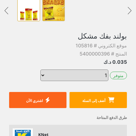
بولند بفك مشكل
موقع الكتروني # 105816
المنتج # 5400000396
0.035
د.ك
متوفر
أضف إلى السلة
اشتري الآن
طرق الدفع المتاحة
KNet