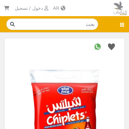
AR
دخول
/
تسجيل