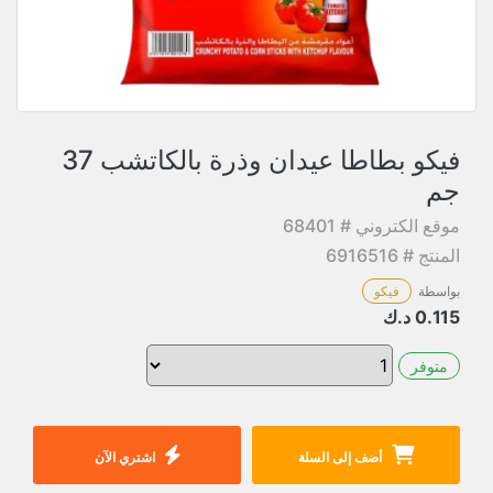
فيكو بطاطا عيدان وذرة بالكاتشب 37
جم
موقع الكتروني # 68401
المنتج # 6916516
بواسطة
فيكو
0.115
د.ك
متوفر
أضف إلى السلة
اشتري الآن