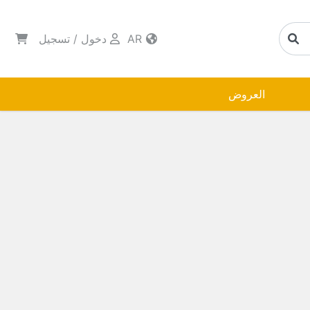
AR
دخول
/
تسجيل
العروض