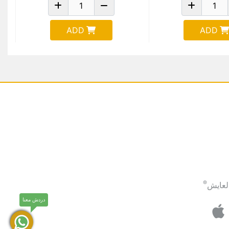
ADD
ADD
®
لعايش
دردش معنا