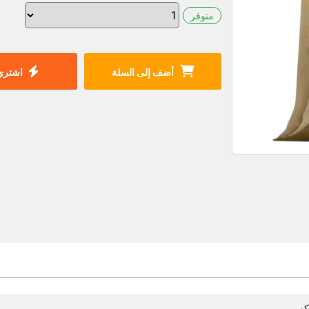
متوفر
أضف إلى السلة
اشتري 
كو