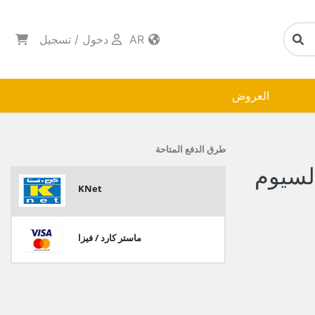
AR
دخول
/
تسجيل
العروض
طرق الدفع المتاحة
لسيوم
KNet
ماستر كارد / فيزا