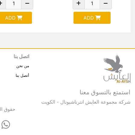
ADD
ADD
اتصل بنا
من نحن
أتصل بنا
استمتع بالتسوق معنا
شركة مجموعة العايش انترناشيونال - الكويت
حقوق النشر © 2025 مجموعة العايش 