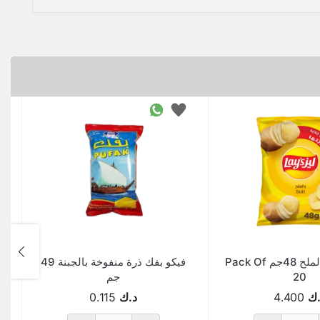
ليز شيبس بالملح 48جم Pack Of
فيكو بفك ذرة منفوخة بالجبنة 49
ش
20
جم
.ك
4.400
د.ك
0.115