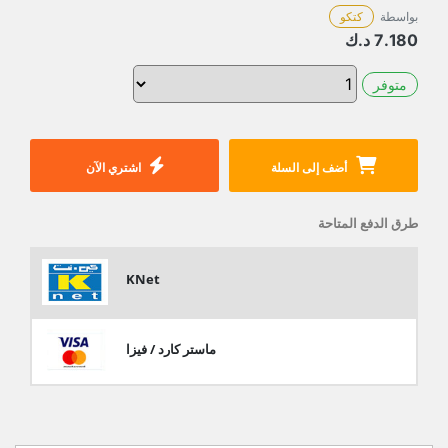
بواسطة
كتكو
7.180
د.ك
متوفر
أضف إلى السلة
اشتري الآن
طرق الدفع المتاحة
KNet
ماستر كارد / فيزا