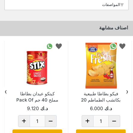
المواصفات
اصناف مشابهة
›
‹
فيكو بطاطا طبيعية
كيتكو عيدان بطاطا
بكاتشب الطماطم 20
مملح 40 جم Pack Of
جم Pack Of 100
48
د.ك
6.000
د.ك
9.120