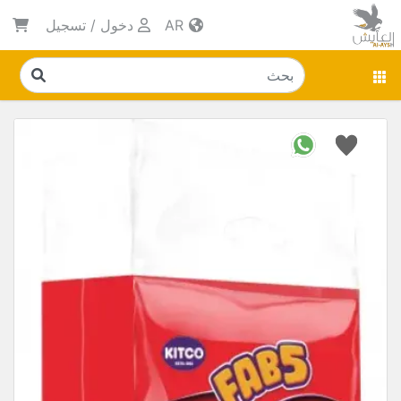
AR
دخول
/
تسجيل