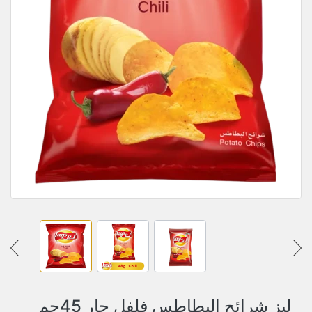
ليز شرائح البطاطس فلفل حار 45جم