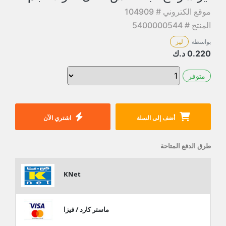
موقع الكتروني # 104909
المنتج # 5400000544
بواسطة
ليز
0.220
د.ك
متوفر
أضف إلى السلة
اشتري الآن
طرق الدفع المتاحة
KNet
ماستر كارد / فيزا