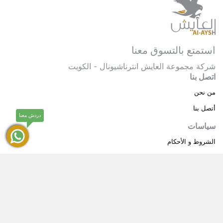
استمتع بالتسوق معنا
شركة مجموعة العايش انترناشيونال - الكويت
اتصل بنا
من نحن
أتصل بنا
دردش معنا
سياسات
الشروط و الأحكام
سياسة خاصة
حقوق النشر © 2025 مجموعة العايش انترناشيونال . كل
®
الحقوق محفوظة.
العايش