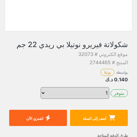
شكولاتة فيريرو نوتيلا بي ريدي 22 جم
موقع الكتروني # 32073
المنتج # 2744465
بواسطة
نوتيلا
0.140
د.ك
متوفر
أضف إلى السلة
اشتري الآن
طرق الدفع المتاحة