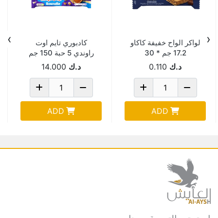
›
‹
لواكر الواح خفيفة كاكاو
كادبوري تايم اوت
17.2 جم * 30
راوندي 5 حبة 150 جم
Pack Of 14
د.ك
0.110
د.ك
14.000
ADD
ADD