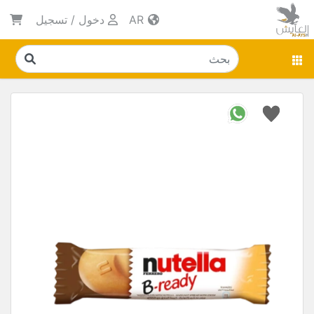
AR
دخول
/
تسجيل