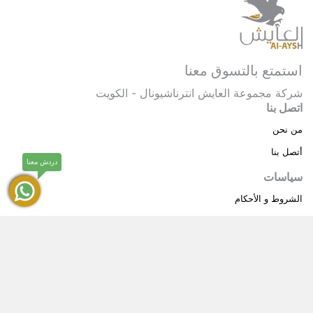
استمتع بالتسوق معنا
شركة مجموعة العايش انترناشيونال - الكويت
اتصل بنا
من نحن
أتصل بنا
دردش معنا
سياسات
الشروط و الأحكام
سياسة خاصة
حقوق النشر © 2025 مجموعة العايش انترناشيونال . كل
®
الحقوق محفوظة.
العايش