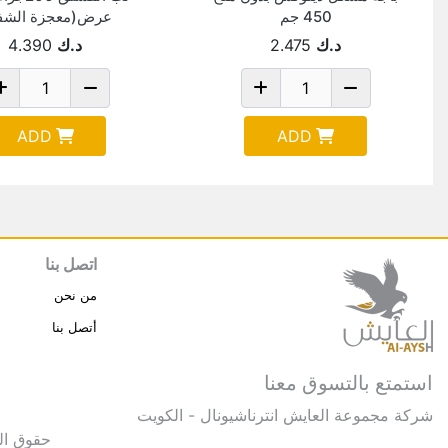
450 جم
عرض(معجزة الشفا
د.ك
2.475
د.ك
4.390
ADD
ADD
اتصل بنا
من نحن
أتصل بنا
استمتع بالتسوق معنا
شركة مجموعة العايش انترناشيونال - الكويت
حقوق النشر © 2025 مجموعة العايش 