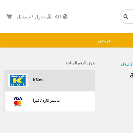
AR
دخول
/
تسجيل
العروض
طرق الدفع المتاحة
لشفاء
 2حبة
KNet
ماستر كارد / فيزا