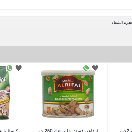
جزة الشفاء
لب الفستق 200جرام 2حبة
الرفاعى فستق حلبى تنك 250 جم
كاستانيا ب