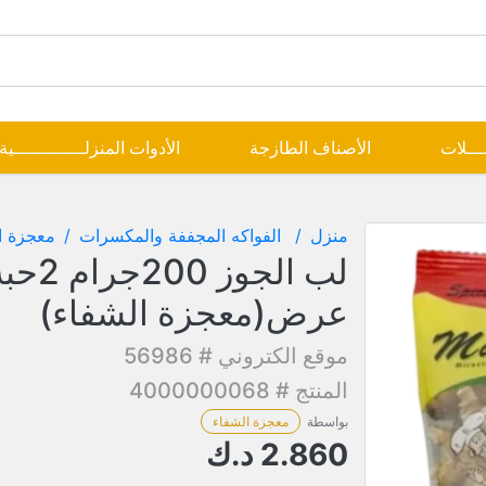
ــــلات
الأصناف الطازجة
الأدوات المنزلـــــــــــــية
منزل
الفواكه المجففة والمكسرات
معجزة ا
لب الجوز 200جرام
عرض(معجزة الشفاء)
موقع الكتروني # 56986
المنتج # 4000000068
بواسطة
معجزة الشفاء
2.860
د.ك