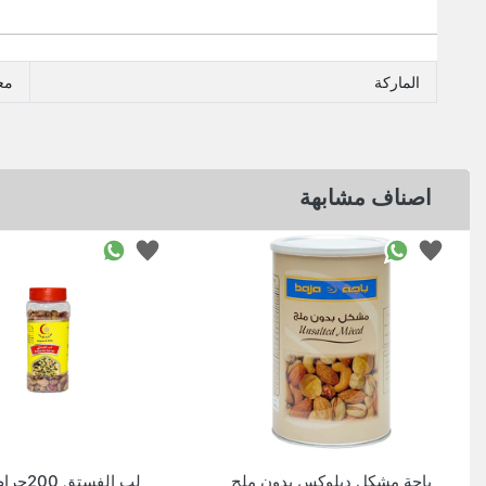
الماركة
مع
اصناف مشابهة
باجة مشكل ديلوكس بدون ملح