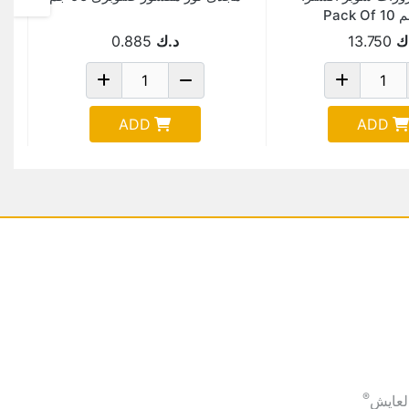
ك
13.750
د.ك
0.885
ADD
ADD
®
لعايش