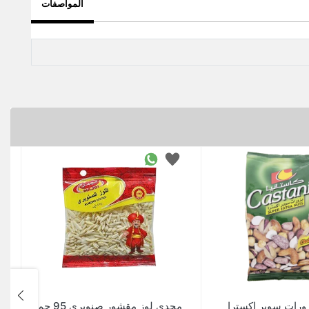
المواصفات
زورات سوبر اكسترا
مجدى لوز مقشور صنوبرى 95 جم