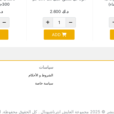
ء)
300جم Pack Of 10
د.ك
2.600
د.
ADD
سياسات
الشروط و الأحكام
سياسة خاصة
انترناشيونال . كل الحقوق محفوظة.
ا