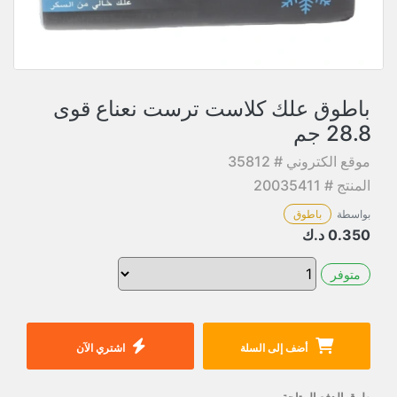
باطوق علك كلاست ترست نعناع قوى
28.8 جم
موقع الكتروني # 35812
المنتج # 20035411
بواسطة
باطوق
0.350
د.ك
متوفر
أضف إلى السلة
اشتري الآن