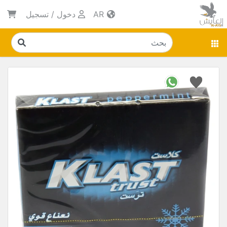
AR
دخول
/
تسجيل