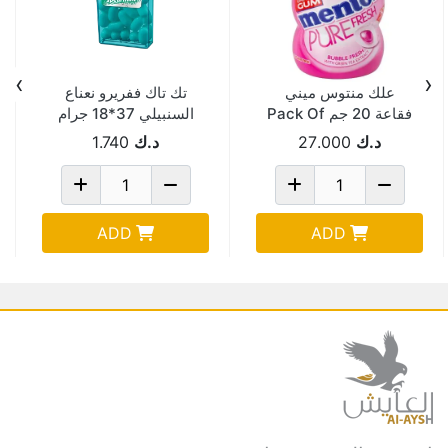
›
‹
علك منتوس ميني
تك تاك ففريرو نعناع
فقاعة 20 جم Pack Of
السنبيلي 37*18 جرام
Pack Of 12
90
د.ك
27.000
د.ك
1.740
ADD
ADD