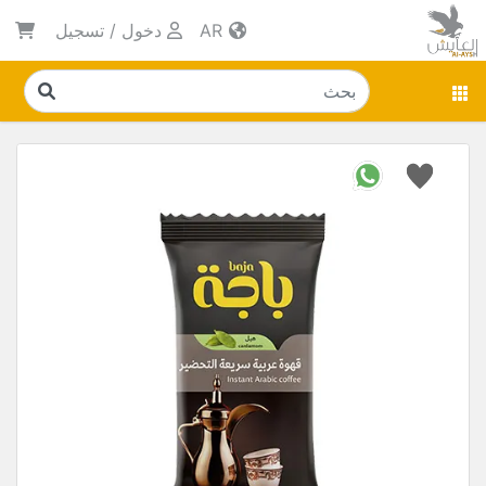
AR
دخول
/
تسجيل