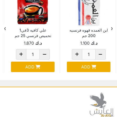
›
‹
ابن العمده قهوه فرنسيه
علي كافيه 3في1
200 جم
تحميص فرنسي 25 جم
كيس
د.ك
1.100
د.ك
1.870
ADD
ADD