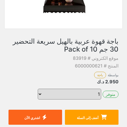
باجة قهوة عربية بالهيل سريعة التحضير
30 جم Pack of 10
موقع الكتروني # 83919
المنتج # 6000000621
بواسطة
باجة
2.950
د.ك
متوفر
أضف إلى السلة
اشتري الآن