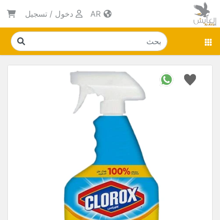
AR
دخول
/
تسجيل