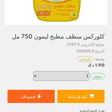
كلوركس منظف مطبخ ليمون 750 مل
موقع الكتروني # 2197
المنتج # 100956
بواسطة
كلوركس
1.110
د.ك
متوفر
أضف إلى السلة
اشتري الآن
طرق الدفع المتاحة