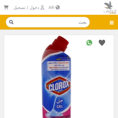
AR
دخول
/
تسجيل