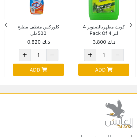
›
‹
كويك مطهربالصنوبر 4
كلوركس منظف مطبخ
لتر Pack Of 4
500ملل
د.ك
3.800
د.ك
0.820
ADD
ADD