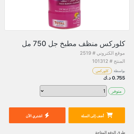
كلوركس منظف مطبخ جل 750 مل
موقع الكتروني # 2519
المنتج # 101312
بواسطة
كلوركس
0.755
د.ك
متوفر
أضف إلى السلة
اشتري الآن
طرق الدفع المتاحة