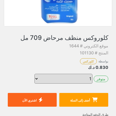
كلوروكس منظف مرحاض 709 مل
موقع الكتروني # 1644
المنتج # 101130
بواسطة
كلوركس
0.830
د.ك
متوفر
أضف إلى السلة
اشتري الآن
طرق الدفع المتاحة