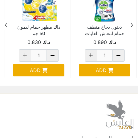
›
‹
ديتول بخاخ منظف
داك مطهر حمام ليمون
حمام انتعاش الغابات
50 جم
500 مل
د.ك
0.890
د.ك
0.830
ADD
ADD