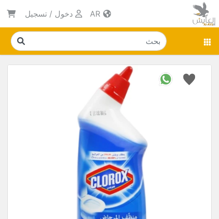
AR
دخول
/
تسجيل