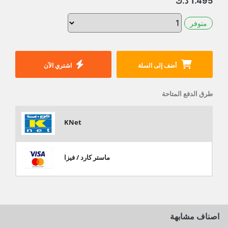
1.495
د.ك
متوفر
أضف إلى السلة
اشتري الآن
طرق الدفع المتاحة
KNet
ماستر كارد / فيزا
اصناف مشابهة