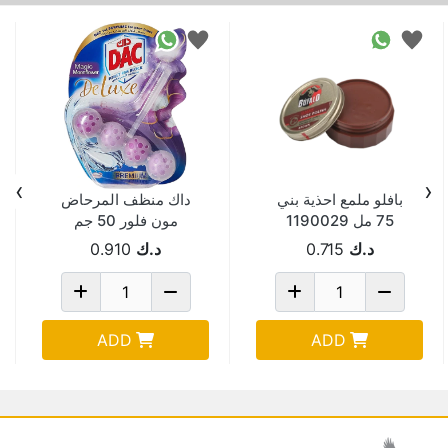
›
‹
بافلو ملمع احذية بني
داك منظف المرحاض
75 مل 1190029
مون فلور 50 جم
د.ك
0.715
د.ك
0.910
ADD
ADD