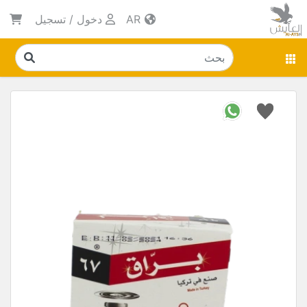
AR
دخول
/
تسجيل