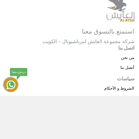
استمتع بالتسوق معنا
شركة مجموعة العايش انترناشيونال - الكويت
اتصل بنا
من نحن
أتصل بنا
دردش معنا
سياسات
الشروط و الأحكام
سياسة خاصة
حقوق النشر © 2025 مجموعة العايش انترناشيونال . كل
®
الحقوق محفوظة.
العايش