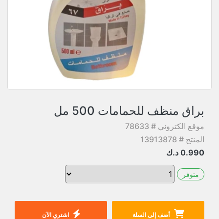
براق منظف للحمامات 500 مل
موقع الكتروني # 78633
المنتج # 13913878
0.990
د.ك
متوفر
أضف إلى السلة
اشتري الآن