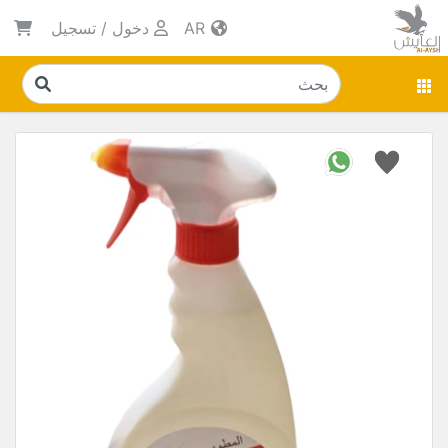
AR
دخول
/
تسجيل