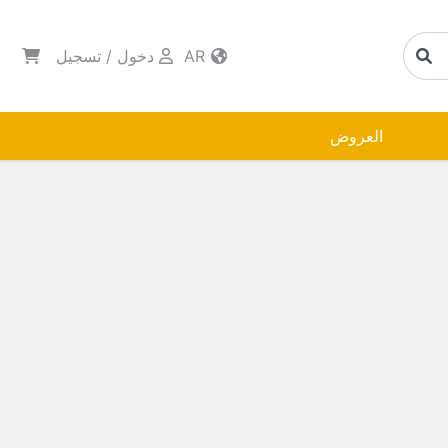
AR
دخول
/
تسجيل
العروض