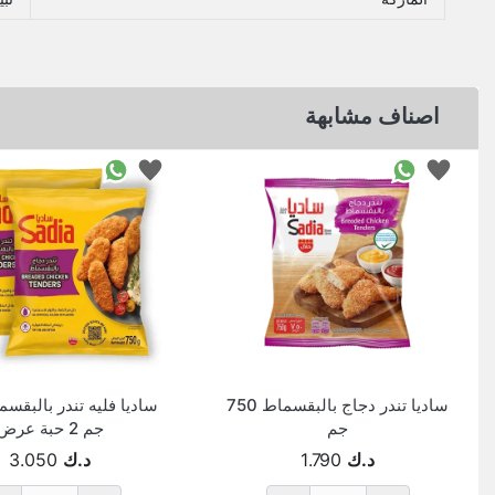
اصناف مشابهة
ساديا تندر دجاج بالبقسماط 750
جم
جم 2 حبة عرض
د.ك
1.790
د.ك
3.050