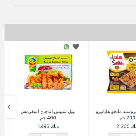
روستد مانجو هابانيرو
نبيل شيبس الدجاج المقرمش
700 جم
400 جم
ك
2.300
د.ك
1.495