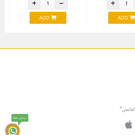
ADD
ADD
®
لعايش
دردش معنا