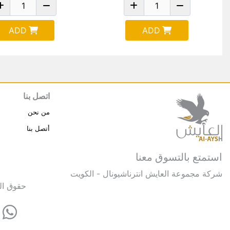
ADD
ADD
اتصل بنا
من نحن
أتصل بنا
استمتع بالتسوق معنا
شركة مجموعة العايش انترناشيونال - الكويت
حقوق النشر © 2025 مجموعة العايش 