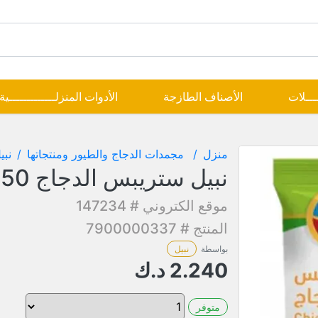
ــــلات
الأصناف الطازجة
الأدوات المنزلـــــــــــــية
منزل
مجمدات الدجاج والطيور ومنتجاتها
نبي
نبيل ستريبس الدجاج 750 جم
موقع الكتروني # 147234
المنتج # 7900000337
بواسطة
نبيل
2.240
د.ك
متوفر