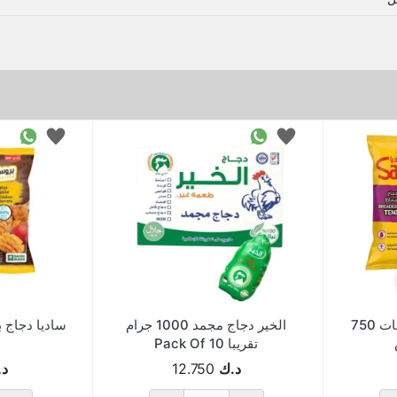
ساديا فليه تندر بالبقسمات 750
الخير دجاج مجمد 1000 جرام
ساديا دجاج ب
تقريبا Pack Of 10
د.ك
12.750
د.