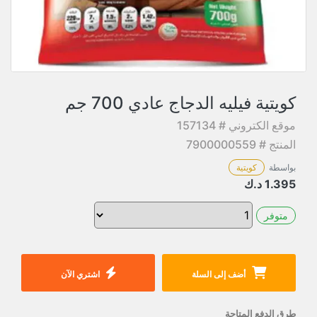
كويتية فيليه الدجاج عادي 700 جم
موقع الكتروني # 157134
المنتج # 7900000559
بواسطة
كويتية
1.395
د.ك
متوفر
أضف إلى السلة
اشتري الآن
طرق الدفع المتاحة