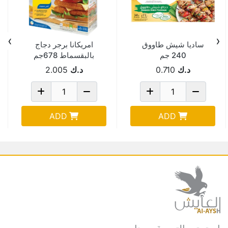
›
‹
ساديا شيش طاووق
امريكانا برجر دجاج
240 جم
بالبقسماط 678جم
د.ك
0.710
د.ك
2.005
ADD
ADD