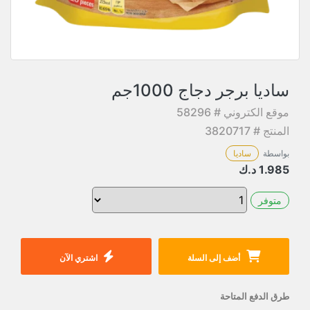
ساديا برجر دجاج 1000جم
موقع الكتروني # 58296
المنتج # 3820717
بواسطة
ساديا
1.985
د.ك
متوفر
أضف إلى السلة
اشتري الآن
طرق الدفع المتاحة