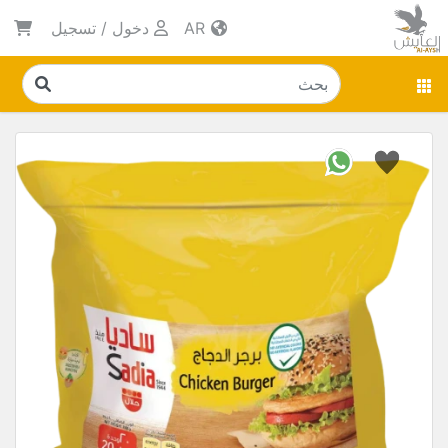
AR
دخول
/
تسجيل