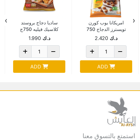
›
‹
امريكانا بوب كورن
ساديا دجاج بروستد
تويسترز الدجاج 750
كلاسيك فيليه 750ج
جم
د.ك
2.420
د.ك
1.990
ADD
ADD
استمتع بالتسوق معنا