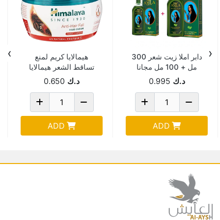
›
‹
دابر املا زيت شعر 300
هيمالايا كريم لمنع
مل + 100 مل مجانا
تساقط الشعر هيمالايا
كريم الشعر بالبروتين
د.ك
0.995
د.ك
0.650
140 مل 1
ADD
ADD