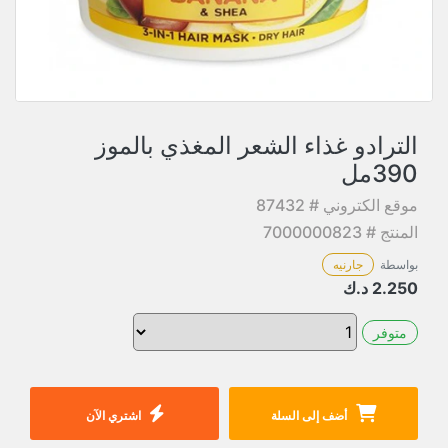
الترادو غذاء الشعر المغذي بالموز
390مل
موقع الكتروني # 87432
المنتج # 7000000823
بواسطة
جارنيه
2.250
د.ك
متوفر
أضف إلى السلة
اشتري الآن