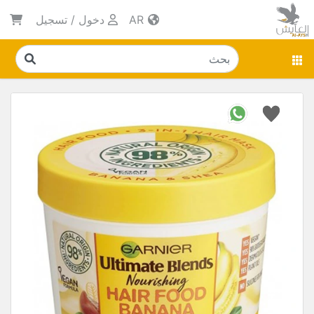
AR
دخول
/
تسجيل