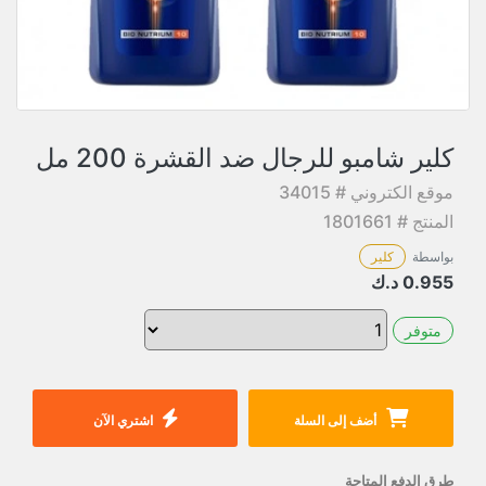
كلير شامبو للرجال ضد القشرة 200 مل
موقع الكتروني # 34015
المنتج # 1801661
بواسطة
كلير
0.955
د.ك
متوفر
أضف إلى السلة
اشتري الآن
طرق الدفع المتاحة