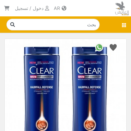
AR
دخول
/
تسجيل