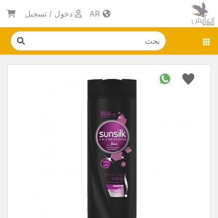
AR
دخول
/
تسجيل