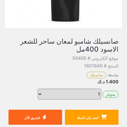
صانسيلك شامبو لمعان ساحر للشعر
الاسود 400مل
موقع الكتروني # 50405
المنتج # 1801840
بواسطة
صانسيلك
1.400
د.ك
متوفر
أضف إلى السلة
اشتري الآن