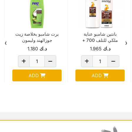
بانتين شامبو عناية
برت شامبو بخلاصة زيت
ملكي للتلف 700 +
جوزالهند وليمون
›
‹
400 مل عرض
400مل
د.ك
1.965
د.ك
1.180
ADD
ADD