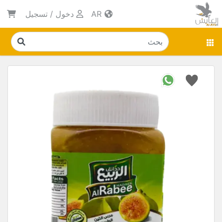
AR
دخول
/
تسجيل