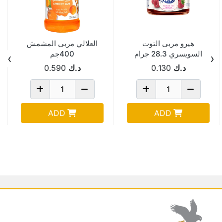
هيرو مربى التوت
العلالي مربى المشمش
السويسري 28.3 جرام
400جم
›
‹
د.ك
0.130
د.ك
0.590
ADD
ADD