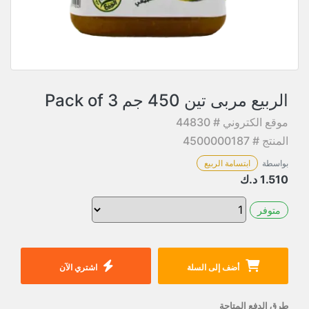
الربيع مربى تين 450 جم Pack of 3
موقع الكتروني # 44830
المنتج # 4500000187
بواسطة
ابتسامة الربيع
1.510
د.ك
متوفر
أضف إلى السلة
اشتري الآن
طرق الدفع المتاحة