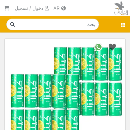
AR
دخول
/
تسجيل