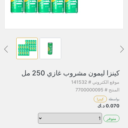
كينزا ليمون مشروب غازي 250 مل
موقع الكتروني # 141532
المنتج # 7700000095
بواسطة
كينزا
0.070
د.ك
متوفر