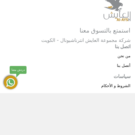
استمتع بالتسوق معنا
شركة مجموعة العايش انترناشيونال - الكويت
اتصل بنا
من نحن
أتصل بنا
دردش معنا
سياسات
الشروط و الأحكام
سياسة خاصة
حقوق النشر © 2025 مجموعة العايش انترناشيونال . كل
®
الحقوق محفوظة.
العايش