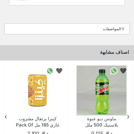
المواصفات
اصناف مشابهة
›
‹
ماونتن ديو عبوة
كينزا برتقال مشروب
بلاستيك 500 ملل
غازي 185 مل Pack Of
30
د.ك
0.125
د.ك
2.100