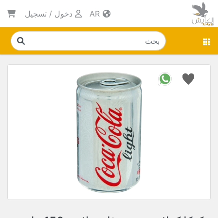
AR
دخول
/
تسجيل