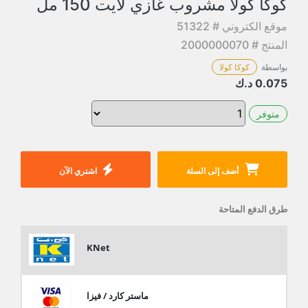
كوكا كولا مشروب غازي لايت 150 مل
موقع الكتروني # 51322
المنتج # 2000000070
بواسطة
كوكا كولا
0.075
د.ك
متوفر
أضف إلى السلة
اشتري الآن
طرق الدفع المتاحة
KNet
ماستر كارد / فيزا