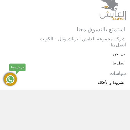
استمتع بالتسوق معنا
شركة مجموعة العايش انترناشيونال - الكويت
اتصل بنا
من نحن
أتصل بنا
دردش معنا
سياسات
الشروط و الأحكام
سياسة خاصة
حقوق النشر © 2025 مجموعة العايش انترناشيونال . كل
®
الحقوق محفوظة.
العايش