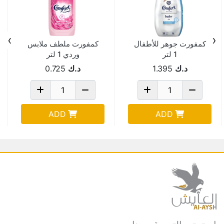
›
‹
كمفورت جوهر للأطفال
كمفورت ملطف ملابس
1 لتر
وردي 1 لتر
د.ك
1.395
د.ك
0.725
ADD
ADD