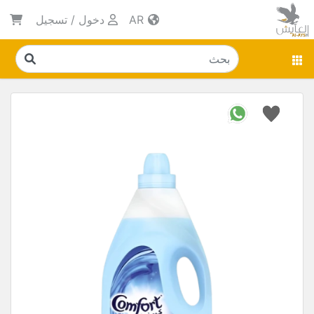
AR
دخول
/
تسجيل