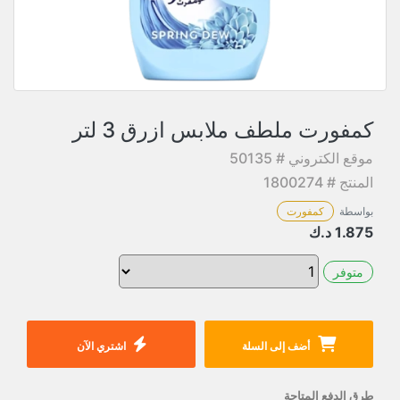
كمفورت ملطف ملابس ازرق 3 لتر
موقع الكتروني # 50135
المنتج # 1800274
بواسطة
كمفورت
1.875
د.ك
متوفر
أضف إلى السلة
اشتري الآن
طرق الدفع المتاحة