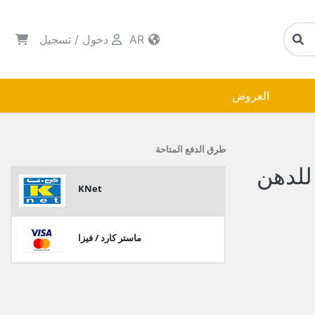
AR
دخول
/
تسجيل
العروض
طرق الدفع المتاحة
للدهن
KNet
ماستر كارد / فيزا