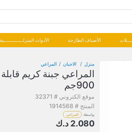
ــــلات
الأصناف الطازجة
الأدوات المنزلـــــــــــــية
منزل
الاجبان
المراعي
المراعي جبنة كريم قابلة 
900جم
موقع الكتروني # 32371
المنتج # 1914568
بواسطة
المراعي
2.080
د.ك