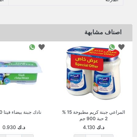
اصناف مشابهة
المراعي جبنة كريم مطبوخة 15 %
نادك جبنة بيضاء فيتا 450 جم
2 حبة 900 جم
د.ك
4.130
د.ك
0.930