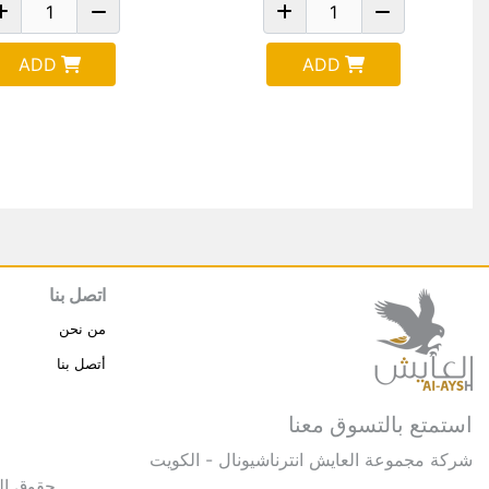
ADD
ADD
اتصل بنا
من نحن
أتصل بنا
استمتع بالتسوق معنا
شركة مجموعة العايش انترناشيونال - الكويت
حقوق النشر © 2025 مجموعة العايش 