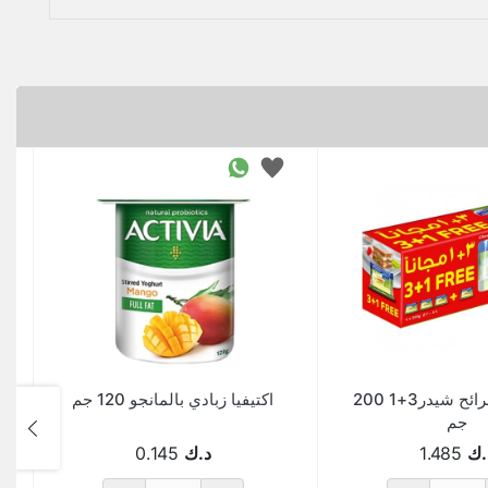
المراعي شرائح شيدر3+1 200
اكتيفيا زبادي بالمانجو 120 جم
جم
.ك
1.485
د.ك
0.145