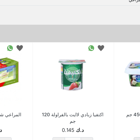
اكتفيا زبادي لاايت بالفراولة 120
جم
د.ك
0.145
د