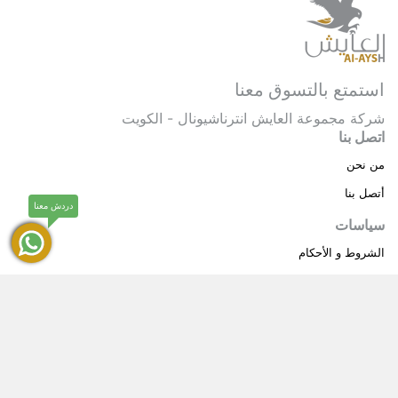
استمتع بالتسوق معنا
شركة مجموعة العايش انترناشيونال - الكويت
اتصل بنا
من نحن
أتصل بنا
دردش معنا
سياسات
الشروط و الأحكام
سياسة خاصة
حقوق النشر © 2025 مجموعة العايش انترناشيونال . كل
®
الحقوق محفوظة.
العايش