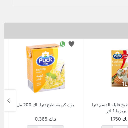
بخ قليلة الدسم تترا
بوك كريمة طبخ تترا باك 200 مل
ريزما 1 لتر
.ك
1.750
د.ك
0.365