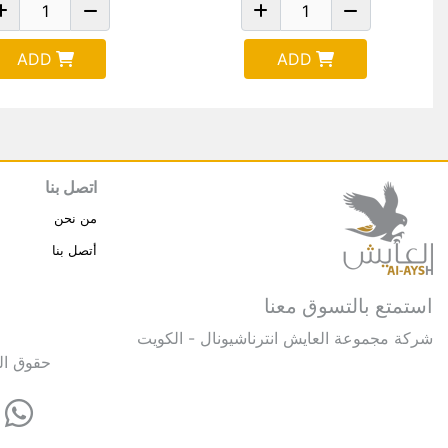
ADD
ADD
اتصل بنا
من نحن
أتصل بنا
استمتع بالتسوق معنا
شركة مجموعة العايش انترناشيونال - الكويت
حقوق النشر © 2025 مجموعة العايش 