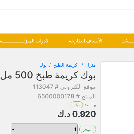
ــــلات
الأصناف الطازجة
الأدوات المنزلـــــــــــــية
منزل
كريمة الطبخ
بوك
بوك كريمة طبخ 500 مل
موقع الكتروني # 113047
المنتج # 6500000178
بواسطة
بوك
0.920
د.ك
متوفر