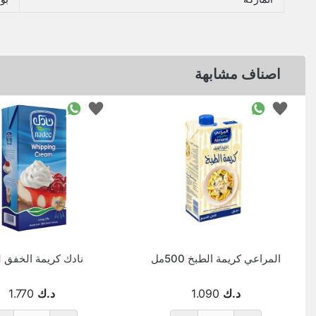
اصناف مشابهة
المراعي كريمة الطبخ 500مل
نادك كريمة الخفق 1 لتر
د.ك
1.090
د.ك
1.770