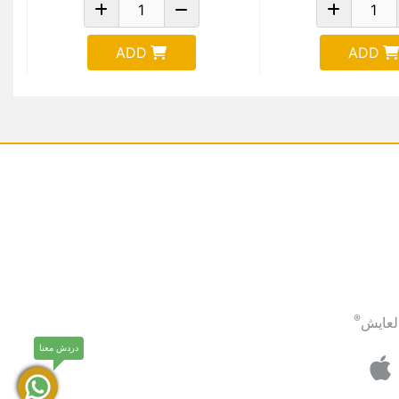
ADD
ADD
®
لعايش
دردش معنا