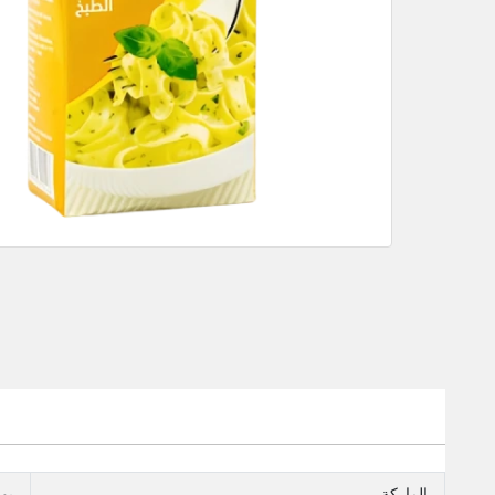
الماركة
بو