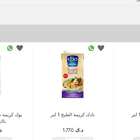
نادك كريمة الطبخ 1 لتر
بوك كريمة ط
باك ب
د.ك
1.770
د