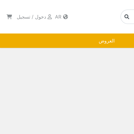
AR
دخول
/
تسجيل
العروض