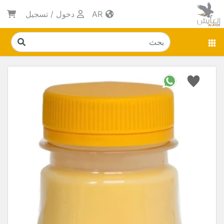
AR
دخول
/
تسجيل