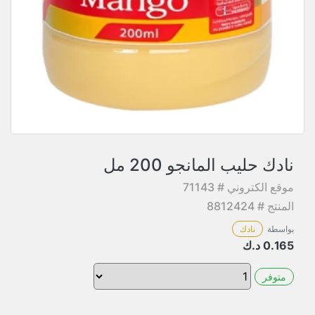
نادك حليب المانجو 200 مل
موقع الكتروني # 71143
المنتج # 8812424
بواسطة
نادك
0.165
د.ك
متوفر