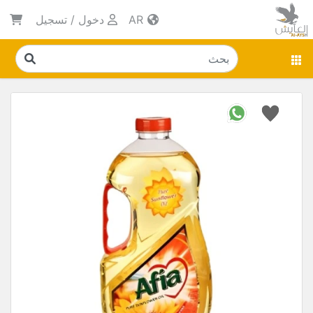
AR
دخول
/
تسجيل