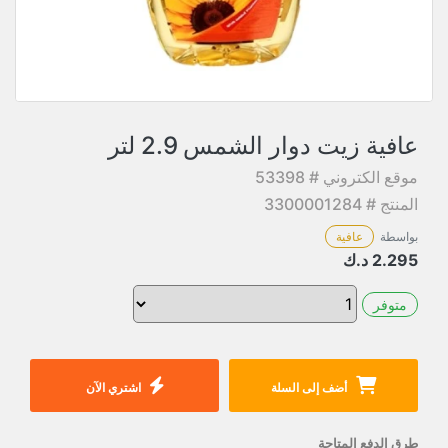
عافية زيت دوار الشمس 2.9 لتر
موقع الكتروني # 53398
المنتج # 3300001284
بواسطة
عافية
2.295
د.ك
متوفر
أضف إلى السلة
اشتري الآن
طرق الدفع المتاحة