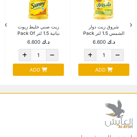
›
‹
شروق زيت دوار
زيت صني خليط زيوت
الشمس 1.5 لتر Pack
نباتية 1.5 لتر Pack Of
6
Of 6
د.ك
6.600
د.ك
6.600
ADD
ADD