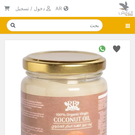
AR
دخول
/
تسجيل