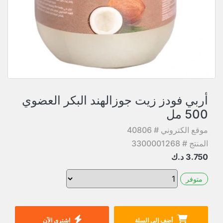
أربي فودز زيت جوزالهند البكر العضوي
500 مل
موقع الكتروني # 40806
المنتج # 3300001268
3.750
د.ك
متوفر
أضف إلى السلة
اشتري الآن