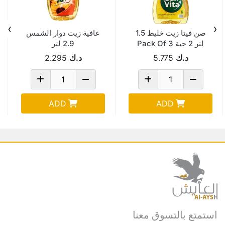
›
‹
صن فيتا زيت خليط 1.5
عافية زيت دوار الشمس
لتر 2 حبة Pack Of 3
2.9 لتر
د.ك
5.775
د.ك
2.295
ADD
ADD
استمتع بالتسوق معنا