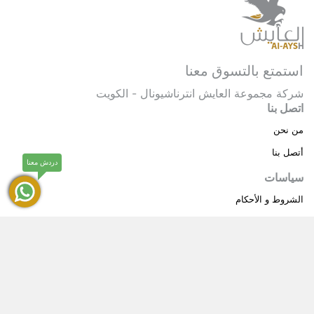
استمتع بالتسوق معنا
شركة مجموعة العايش انترناشيونال - الكويت
اتصل بنا
من نحن
أتصل بنا
دردش معنا
سياسات
الشروط و الأحكام
سياسة خاصة
حقوق النشر © 2025 مجموعة العايش انترناشيونال . كل
®
الحقوق محفوظة.
العايش