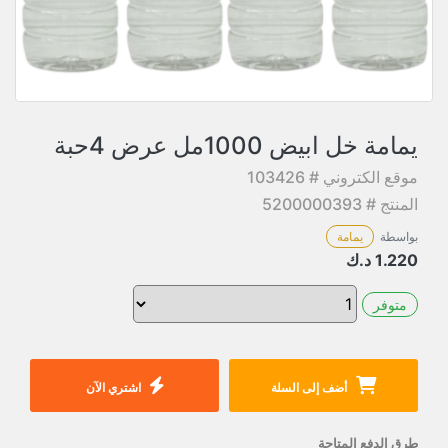
يمامة خل ابيض 1000مل عرض 4حبة
موقع الكتروني # 103426
المنتج # 5200000393
بواسطة
يمامة
1.220
د.ك
متوفر
أضف إلى السلة
اشتري الآن
طرق الدفع المتاحة