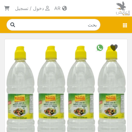
AR
دخول
/
تسجيل