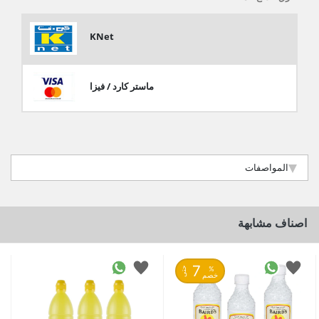
KNet
ماستر كارد / فيزا
المواصفات
اصناف مشابهة
7
%
حتى
خصم