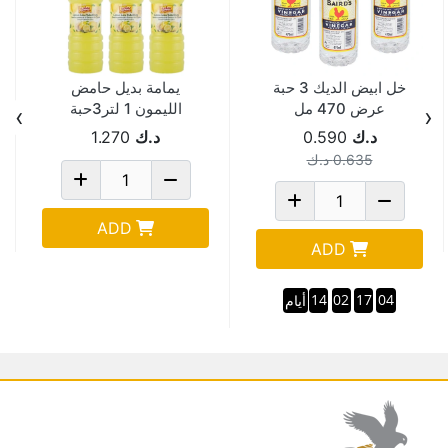
خل ابيض الديك 3 حبة
يمامة بديل حامض
عرض 470 مل
الليمون 1 لتر3حبة
›
‹
عرض
د.ك
0.590
د.ك
1.270
0.635
د.ك
ADD
ADD
14
02
17
04
أيام