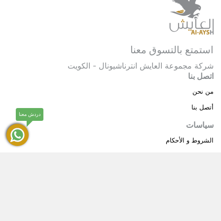
استمتع بالتسوق معنا
شركة مجموعة العايش انترناشيونال - الكويت
اتصل بنا
من نحن
أتصل بنا
دردش معنا
سياسات
الشروط و الأحكام
سياسة خاصة
حقوق النشر © 2025 مجموعة العايش انترناشيونال . كل
®
الحقوق محفوظة.
العايش