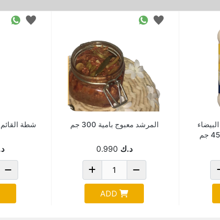
لبيضاء
المرشد معبوج بامية 300 جم
شطة القائم 88 مل ack Of 36
د.ك
0.990
د.
ADD