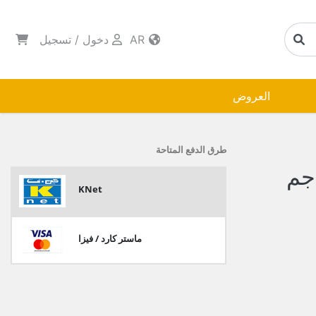
AR
دخول
/
تسجيل
العروض
طرق الدفع المتاحة
KNet
ماستر كارد / فيزا