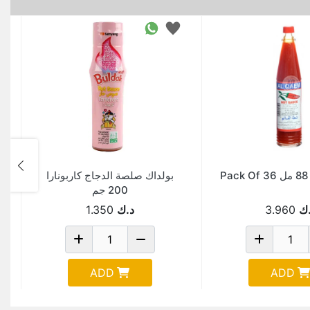
P
بولداك صلصة الدجاج كاربونارا
200 جم
ك
3.960
د.ك
1.350
ADD
ADD