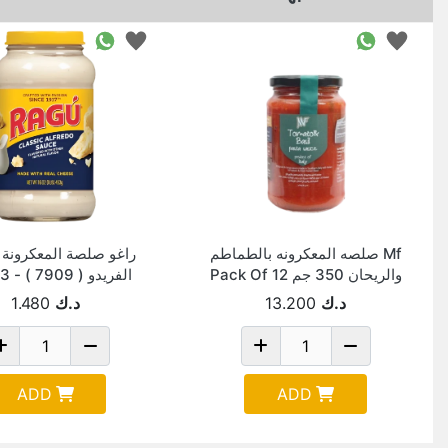
Mf صلصه المعكرونه بالطماطم
راغو صلصة المعكرونة ا
والريحان 350 جم Pack Of 12
الفريدو ( 7909 ) - 453 جم
د.ك
13.200
د.ك
1.480
ADD
ADD