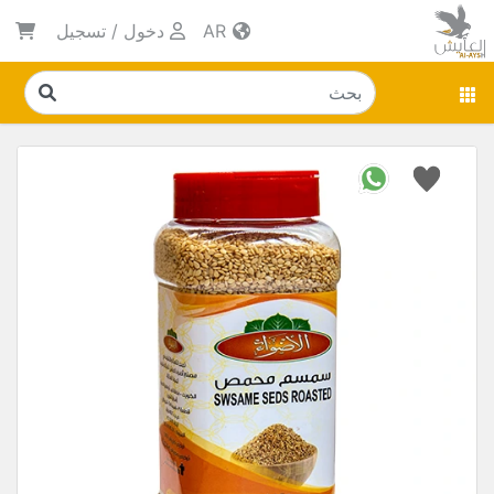
AR
دخول
/
تسجيل