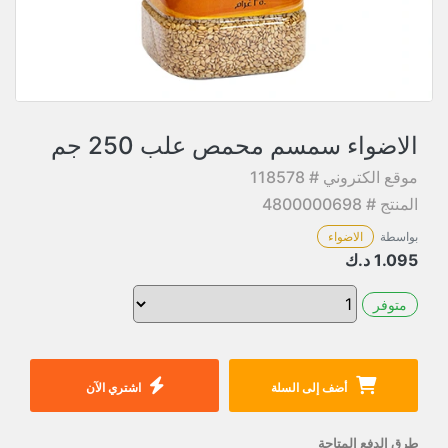
الاضواء سمسم محمص علب 250 جم
موقع الكتروني # 118578
المنتج # 4800000698
بواسطة
الاضواء
1.095
د.ك
متوفر
أضف إلى السلة
اشتري الآن
طرق الدفع المتاحة