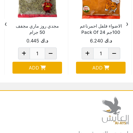
›
‹
الاضواء فلفل احمرناعم
مجدي روز ماري مجفف
100جم Pack Of 24
50 جرام
د.ك
6.240
د.ك
0.445
ADD
ADD