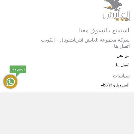
استمتع بالتسوق معنا
شركة مجموعة العايش انترناشيونال - الكويت
اتصل بنا
من نحن
أتصل بنا
دردش معنا
سياسات
الشروط و الأحكام
سياسة خاصة
حقوق النشر © 2025 مجموعة العايش انترناشيونال . كل
®
الحقوق محفوظة.
العايش